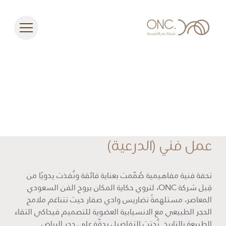
عمل فني (الدرعية)
تحفة فنية مفاهيمية صُمّمت بعناية فائقة ونُفذت يدويًا من
قِبل شركة ONC، لتروي حكاية المكان بروح الفن السعودي
المعاصر، مستلهمةً تضاريس وادي صفار حيث تتناغم ملامح
الحجر الطبيعي مع الانسيابية العضوية للتصميم فيحاكي التقاء
الطبيعة بالتاريخ. نُحتت التفاصيل بدقّة على حجر الرياض